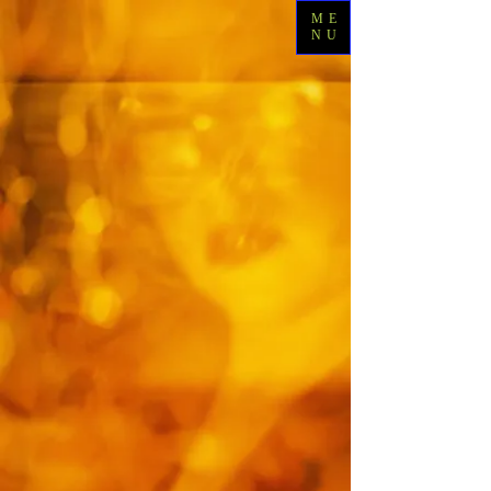
ME
NU