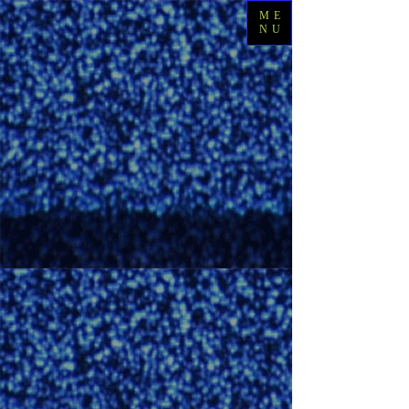
ME
NU